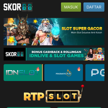
MASUK
DAFTAR