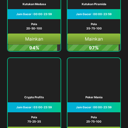
Kutukan Medusa
Kutukan Piramida
Jam Gacor : 00:00-23:59
Jam Gacor : 00:00-23:59
Pola
Pola
20-50-100
35-75-100
Mainkan
Mainkan
94%
97%
Crypto Profits
Poker Mania
Jam Gacor : 03:00-23:59
Jam Gacor : 00:00-23:59
Pola
Pola
75-25-35
25-75-100