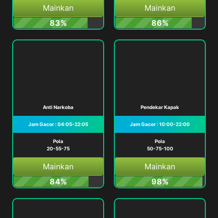
Mainkan
Mainkan
83%
86%
Anti Narkoba
Pendekar Kapak
Jam Gacor : 04:05-22:05
Jam Gacor : 10:00-22:00
Pola
Pola
20-55-75
50-75-100
Mainkan
Mainkan
84%
98%