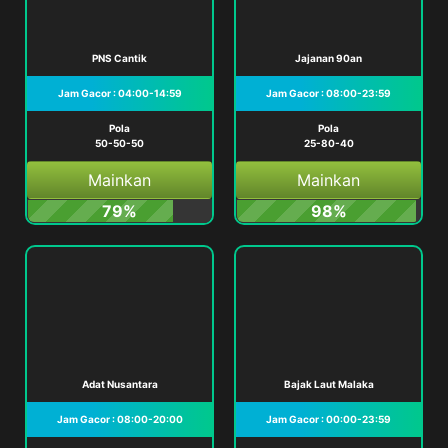
PNS Cantik
Jajanan 90an
Jam Gacor : 04:00-14:59
Jam Gacor : 08:00-23:59
Pola
Pola
50-50-50
25-80-40
Mainkan
Mainkan
79%
98%
Adat Nusantara
Bajak Laut Malaka
Jam Gacor : 08:00-20:00
Jam Gacor : 00:00-23:59