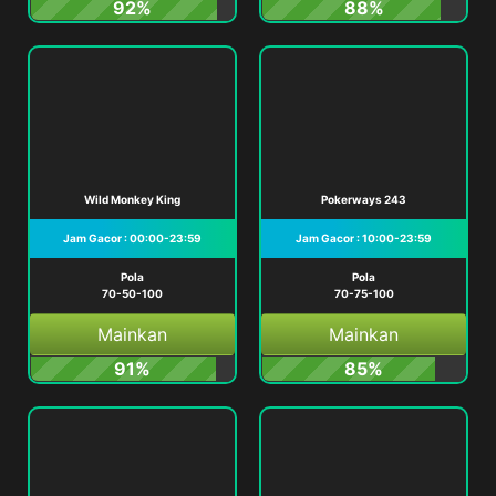
92%
88%
Wild Monkey King
Pokerways 243
Jam Gacor : 00:00-23:59
Jam Gacor : 10:00-23:59
Pola
Pola
70-50-100
70-75-100
Mainkan
Mainkan
91%
85%