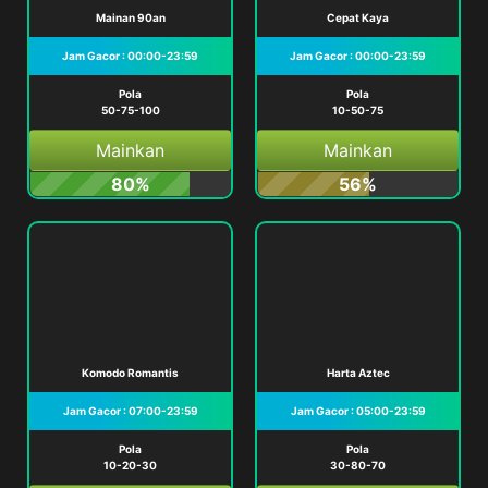
Mainan 90an
Cepat Kaya
Jam Gacor : 00:00-23:59
Jam Gacor : 00:00-23:59
Pola
Pola
50-75-100
10-50-75
Mainkan
Mainkan
80%
56%
Komodo Romantis
Harta Aztec
Jam Gacor : 07:00-23:59
Jam Gacor : 05:00-23:59
Pola
Pola
10-20-30
30-80-70